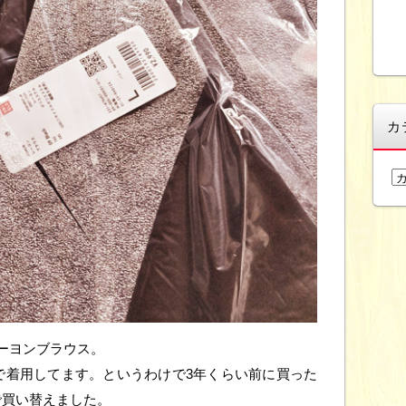
カ
カ
テ
ゴ
リ
ー
ーヨンブラウス。
で着用してます。というわけで3年くらい前に買った
で買い替えました。