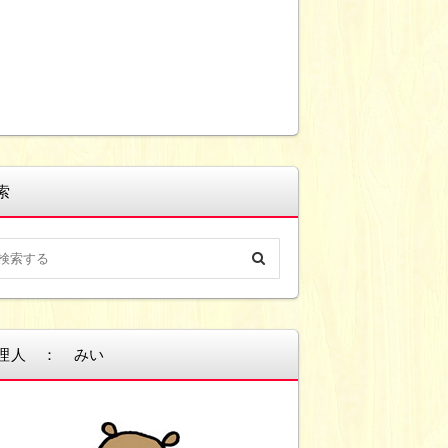
索
理人 ： みい