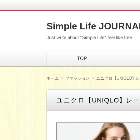
Simple Life JOURNA
Just write about *Simple Life* feel like free
コ
TOP
ン
テ
ン
ツ
ホーム
ファッション
ユニクロ【UNIQLO】
へ
移
動
ユニクロ【UNIQLO】レ