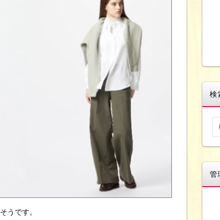
検
管
だそうです。