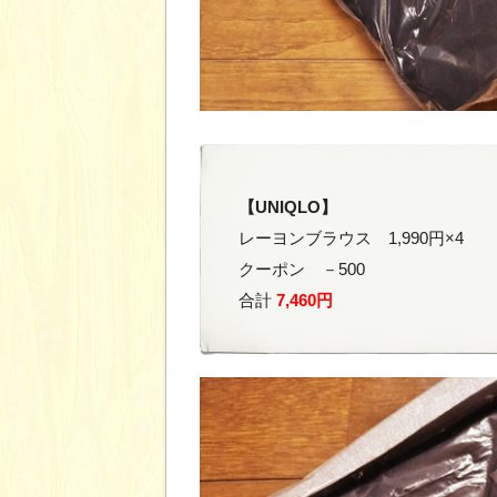
【UNIQLO】
レーヨンブラウス 1,990円×4
クーポン －500
合計
7,460円