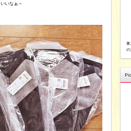
！いいなぁ～
東
の
Pi