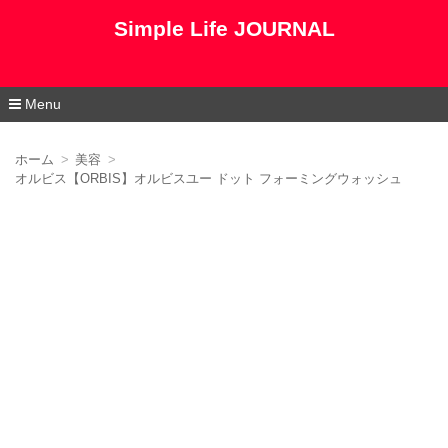
Simple Life JOURNAL
Menu
コ
ン
ホーム
美容
テ
オルビス【ORBIS】オルビスユー ドット フォーミングウォッシュ
ン
ツ
へ
移
動