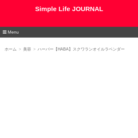
Simple Life JOURNAL
Menu
コ
ン
ホーム
美容
ハーバー【HABA】スクワランオイルラベンダー
テ
ン
ツ
へ
移
動