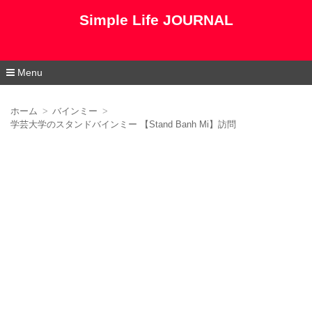
Simple Life JOURNAL
Menu
コ
ン
ホーム
バインミー
テ
学芸大学のスタンドバインミー 【Stand Banh Mi】訪問
ン
ツ
へ
移
動