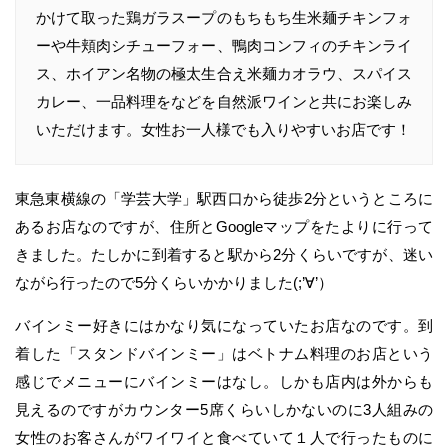
かけて取った鶏ガラスープのもちもち生米麺チキンフォ
ーや牛頬肉シチューフォー、鴨肉コンフィのチキンライ
ス、ホイアン名物の極太生合え米麺カオラウ、スパイス
カレー、一品料理をなどを自然派ワインと共にお楽しみ
いただけます。女性お一人様でも入りやすいお店です！
東急東横線の「学芸大学」駅西口から徒歩2分というところに
あるお店なのですが、住所とGoogleマップをたよりに行って
きました。たしかに到着すると駅から2分くらいですが、迷い
ながら行ったので5分くらいかかりました(;’∀’）
バインミー好きにはかなり気になっていたお店なのです。到
着した「スタンドバインミー」はベトナム料理のお店という
感じでメニューにバインミーはなし。しかも店内は外からも
見えるのですがカウンター5席くらいしかないのに3人組みの
女性のお客さんがワイワイと食べていて１人で行ったものに