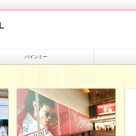
L
バインミー