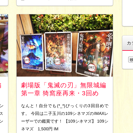
カ
カ
テ
ゴ
リ
編
劇場版「鬼滅の刃」無限城編
ー
第一章 猗窩座再来・3回め
ン
なんと！自分でも(*_*)びっくりの3回目めで
ス
す。 今回は二子玉川の109シネマズのIMAXレ
ン
ーザーでの鑑賞です！ 【109シネマズ】 109シ
ネマズ 1,500円 IM