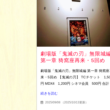
劇場版「鬼滅の刃」無限城
第一章 猗窩座再来・5回め
劇場版「鬼滅の刃」無限城編 第一章 猗窩座
来・5回め 【鬼滅の刃】 TCチケット 1,50
円 MDX4 1,200円 シネマ会員 500円 合計
続きを読む
2025/09/08
（
2025/10/13更新
）