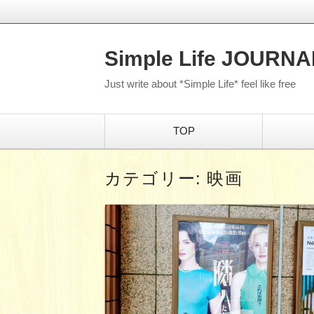
Simple Life JOURNA
Just write about *Simple Life* feel like free
コ
TOP
ン
テ
ン
ツ
カテゴリー:
映画
へ
移
動