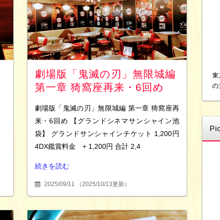
劇場版「鬼滅の刃」無限城編
東
第一章 猗窩座再来・6回め
の
劇場版「鬼滅の刃」無限城編 第一章 猗窩座再
来・6回め 【グランドシネマサンシャイン池
Pi
袋】 グランドサンシャインチケット 1,200円
4DX鑑賞料金 + 1,200円 合計 2,4
続きを読む
2025/09/11
（
2025/10/13更新
）