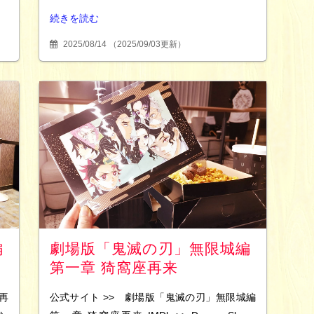
続きを読む
2025/08/14
（
2025/09/03更新
）
編
劇場版「鬼滅の刃」無限城編
第一章 猗窩座再来
再
公式サイト >> 劇場版「鬼滅の刃」無限城編