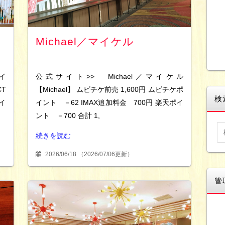
Michael／マイケル
イ
公式サイト>> Michael／マイケル
CT
【Michael】 ムビチケ前売 1,600円 ムビチケポ
検
イ
イント －62 IMAX追加料金 700円 楽天ポイ
ント －700 合計 1,
続きを読む
2026/06/18
（
2026/07/06更新
）
管