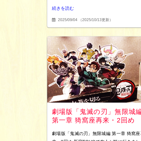
続きを読む
2025/09/04
（
2025/10/13更新
）
劇場版「鬼滅の刃」無限城
第一章 猗窩座再来・2回め
劇場版「鬼滅の刃」無限城編 第一章 猗窩座