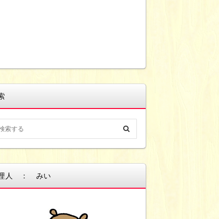
索
理人 ： みい