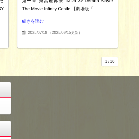
た
第一章 猗窩座再来 IMDb >> Demon Slayer
BY
The Movie Infinity Castle 【劇場版「
続きを読む
2025/07/18
（
2025/09/15更新
）
1 / 10