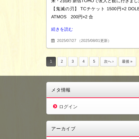
来・2回め 新宿TOHOで友人と観に行きまし
【鬼滅の刃】 TCチケット 1500円×2 DOL
ATMOS 200円×2 合
続きを読む
2025/07/27
（
2025/08/01更新
）
1
2
3
4
5
次へ ›
最後 »
メタ情報
ログイン
アーカイブ