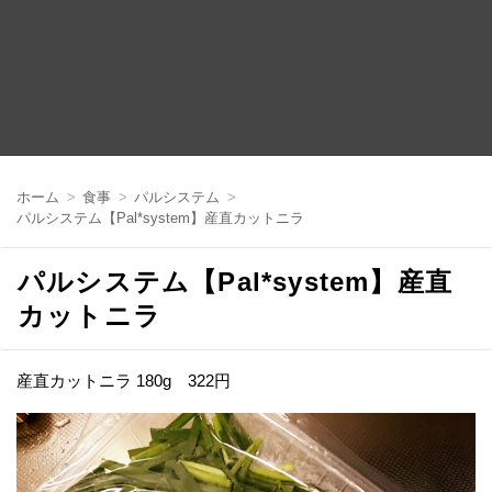
コ
ン
ホーム
食事
パルシステム
テ
パルシステム【Pal*system】産直カットニラ
ン
ツ
へ
パルシステム【Pal*system】産直
移
動
カットニラ
産直カットニラ 180g 322円