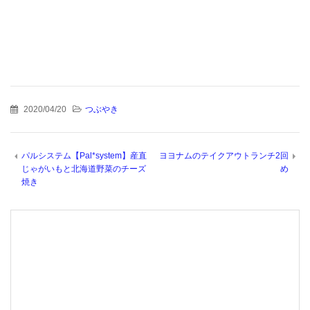
2020/04/20
つぶやき
パルシステム【Pal*system】産直
ヨヨナムのテイクアウトランチ2回
じゃがいもと北海道野菜のチーズ
め
焼き