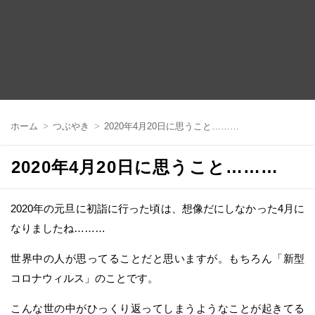
コ
ン
ホーム
つぶやき
2020年4月20日に思うこと………
テ
ン
ツ
2020年4月20日に思うこと………
へ
移
動
2020年の元旦に初詣に行った頃は、想像だにしなかった4月に
なりましたね………
世界中の人が思ってることだと思いますが。もちろん「新型
コロナウィルス」のことです。
こんな世の中がひっくり返ってしまうようなことが起きてる