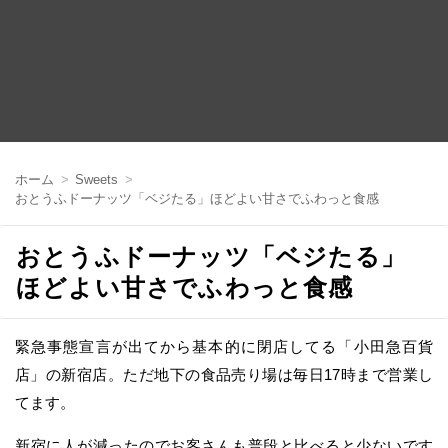
コ
ン
ホーム
Sweets
テ
おとうふドーナッツ「ベジたる」ほどよい甘さでふわっと食感
ン
ツ
へ
おとうふドーナッツ「ベジたる」
移
動
ほどよい甘さでふわっと食感
緊急事態宣言が出てから基本的に閉店してる「小田急百貨
店」の新宿店。ただ地下の食品売り場は毎日17時まで営業し
てます。
新宿に人が減ったのでお客さんも普段と比べると少ないです