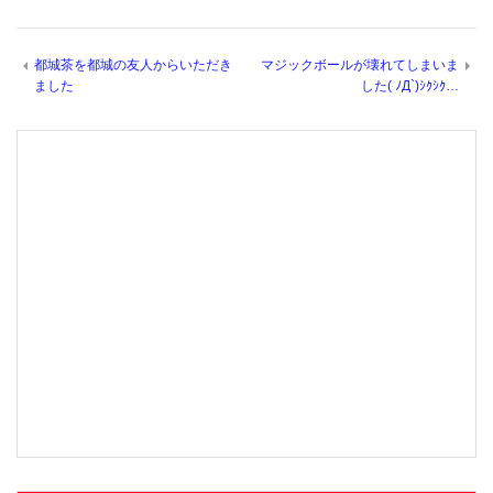
都城茶を都城の友人からいただき
マジックボールが壊れてしまいま
ました
した( ﾉД`)ｼｸｼｸ…