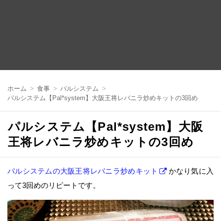
コ
ン
ホーム
食事
パルシステム
テ
パルシステム【Pal*system】大阪王将レバニラ炒めキットの3回め
ン
ツ
へ
パルシステム【Pal*system】大阪
移
動
王将レバニラ炒めキットの3回め
パルシステムの大阪王将レバニラ炒めキット
かなり気に入
って3回めのリピートです。