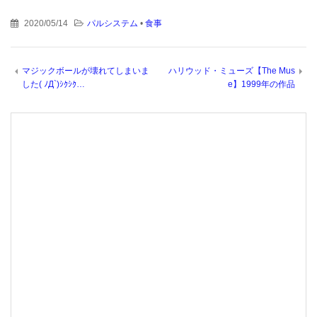
2020/05/14
パルシステム
•
食事
マジックボールが壊れてしまいま
ハリウッド・ミューズ【The Mus
した( ﾉД`)ｼｸｼｸ…
e】1999年の作品