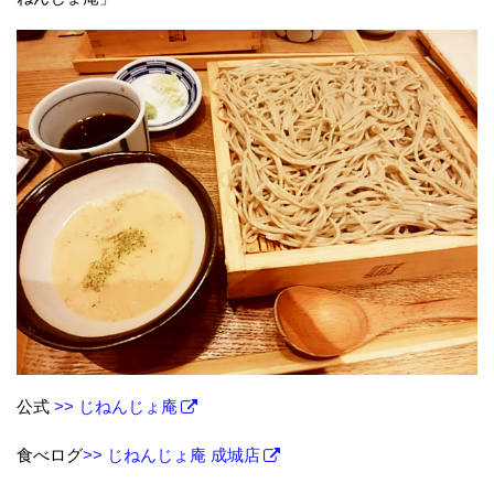
公式
>> じねんじょ庵
食べログ
>> じねんじょ庵 成城店