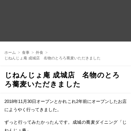
コ
ン
ホーム
食事
外食
テ
じねんじょ庵 成城店 名物のとろろ蕎麦いただきました
ン
ツ
へ
じねんじょ庵 成城店 名物のとろ
移
動
ろ蕎麦いただきました
2018年11月30日オープンとかれこれ2年前にオープンしたお店
にようやく行ってきました。
ずっと行ってみたかったんです。成城の蕎麦ダイニング「じ
ねんじょ庵」