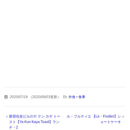
2020/07/18
（
2020/08/03更新
）
外食
•
食事
新宿住友ビルのヤ クン カヤ トー
ル・フルティエ 【Le・Fruitier】シ
スト【Ya Kun Kaya Toast】ラン
ョートケーキ
チ・2