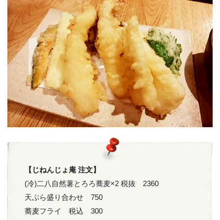
【じねんじょ庵 注文】
(冷)二八自然薯とろろ蕎麦×2 税抜 2360
天ぷら盛り合わせ 750
蕎麦フライ 税込 300