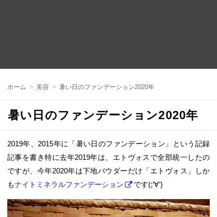
コ
ン
ホーム
美容
暑い日のファンデーション2020年
テ
ン
ツ
暑い日のファンデーション2020年
へ
移
動
2019年、2015年に「暑い日のファンデーション」という記録
記事を書き特に去年2019年は、エトヴォスで全部統一したの
ですが、今年2020年は下地パウダーだけ「エトヴォス」しか
も
ナイトミネラルファンデーション
です(;’∀’)