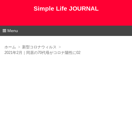
Simple Life JOURNAL
Menu
コ
ン
ホーム
新型コロナウィルス
テ
2021年2月｜同居の70代母がコロナ陽性に02
ン
ツ
へ
移
動