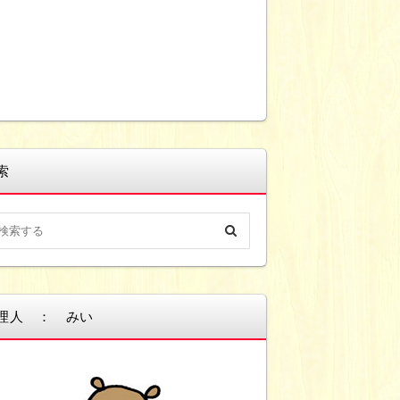
索
理人 ： みい