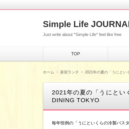
Simple Life JOURNA
Just write about *Simple Life* feel like free
コ
TOP
ン
テ
ン
ツ
ホーム
新宿ランチ
2021年の夏の「うにといくら
へ
移
動
2021年の夏の「うにといく
DINING TOKYO
毎年恒例の「うにといくらの冷製パスタ