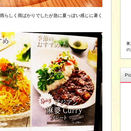
梅雨らしく雨ばかりでしたが急に夏っぽい感じに暑く
東
の
Pi