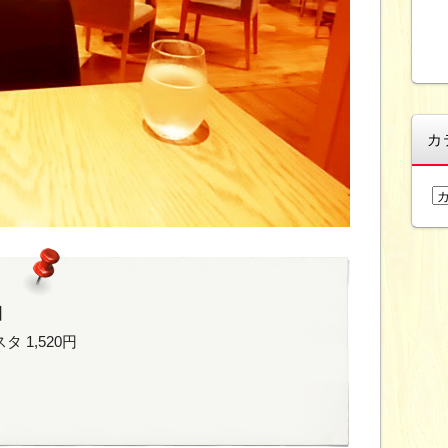
カ
カ
テ
ゴ
リ
ー
O】
1,520円