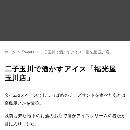
コ
ン
ホーム
Sweets
二子玉川で酒かすアイス「福光屋 玉川店」
テ
ン
ツ
二子玉川で酒かすアイス「福光屋
へ
移
玉川店」
動
タイム&スペースでしょっぱめのチーズサンドを食べたあとは
高島屋とかを散策。
以前も来た地下のお酒のお店で酒かアイスクリームの看板が
目に入りました。