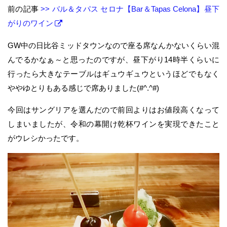
前の記事
>> バル＆タパス セロナ【Bar＆Tapas Celona】昼下
がりのワイン
GW中の日比谷ミッドタウンなので座る席なんかないくらい混
んでるかなぁ～と思ったのですが、昼下がり14時半くらいに
行ったら大きなテーブルはギュウギュウというほどでもなく
ややゆとりもある感じで席ありました(#^.^#)
今回はサングリアを選んだので前回よりはお値段高くなって
しまいましたが、令和の幕開け乾杯ワインを実現できたこと
がウレシかったです。