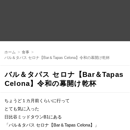
コ
ン
ホーム
食事
テ
バル＆タパス セロナ【Bar＆Tapas Celona】令和の幕開け乾杯
ン
ツ
へ
バル＆タパス セロナ【Bar＆Tapas
移
動
Celona】令和の幕開け乾杯
ちょうど１カ月前くらいに行って
とても気に入った
日比谷ミッドタウンB1にある
「バル＆タパス セロナ【Bar＆Tapas Celona】」