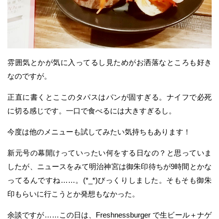
雰囲気とかが気に入ってるし見ためがお洒落なところも好き
なのですが。
正直に書くとここのタパスはパンが固すぎる。ナイフで必死
に切る感じです。一口で食べるには大きすぎるし。
今度は他のメニューも試してみたい気持ちもあります！
新元号の幕開けっていったい何をする日なの？と思っていま
したが、ニュースをみて明治神宮は御朱印待ちが9時間とかな
ってるんですね……。(*_*)びっくりしました。そもそも御朱
印もらいに行こうとか発想もなかった。
余談ですが……この日は、Freshnessburger で生ビール＋ナゲ