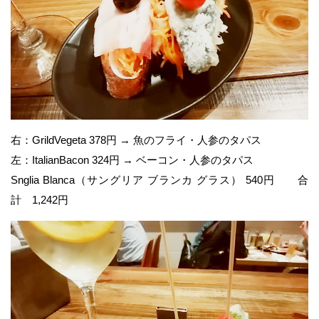
右：GrildVegeta 378円 → 魚のフライ・人参のタパス
左：ItalianBacon 324円 → ベーコン・人参のタパス
Snglia Blanca（サングリア ブランカ グラス） 540円 合
計 1,242円