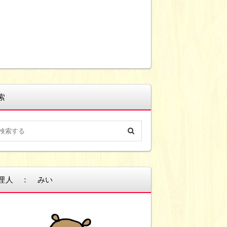
索
理人 ： みい