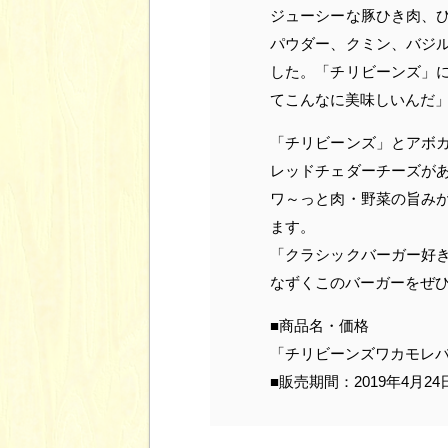
ジューシーな豚ひき肉、
パウダー、クミン、バジ
した。「チリビーンズ」
てこんなに美味しいんだ
「チリビーンズ」とアボ
レッドチェダーチーズが
ワ～っと肉・野菜の旨み
ます。
「クラシックバーガー好
なずくこのバーガーをぜ
■商品名・価格
「チリビーンズワカモレバー
■販売期間：2019年4月24