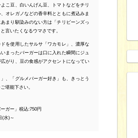
ひよこ豆、白いんげん豆、トマトなどをチリ
ル、オレガノなどの香辛料とともに煮込みま
にあまり馴染みのない方は「チリビーンズっ
」と言いたくなるウマさです。
カドを使用したサルサ「ワカモレ」、濃厚な
あいまったバーガーは口に入れた瞬間にジュ
が広がり、豆の食感がアクセントになってい
き」、「グルメバーガー好き」も、きっとう
ひご堪能下さい。
ガー」税込:750円
日(水)～