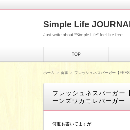
Simple Life JOURNA
Just write about *Simple Life* feel like free
コ
TOP
ン
テ
ン
ツ
ホーム
食事
フレッシュネスバーガー【FRES
へ
移
動
フレッシュネスバーガー【FR
ーンズワカモレバーガー
何度も書いてますが