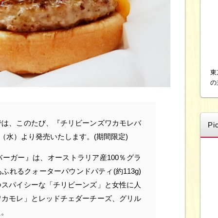
東
の
では、このたび、『チリビーンズワカモレバ
Pi
4日（水）より発売いたします。(期間限定)
ーガー』は、オーストラリア産100％グラ
ふれるクォーターパウンドパティ(約113g)
つスパイシーな「チリビーンズ」と女性に人
ワカモレ」とレッドチェダーチーズ、グリル
た。