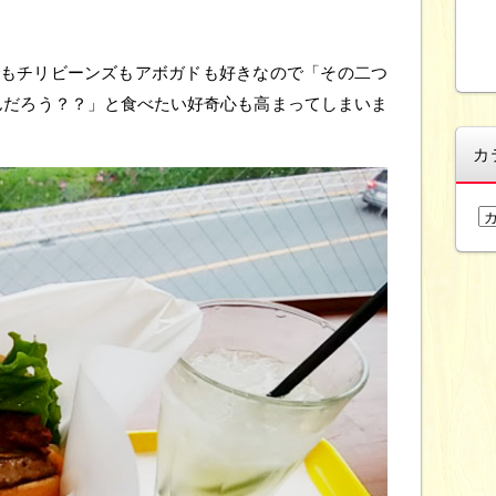
でもチリビーンズもアボガドも好きなので「その二つ
んだろう？？」と食べたい好奇心も高まってしまいま
カ
カ
テ
ゴ
リ
ー