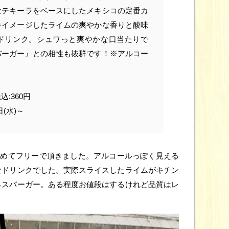
はテキーラをベースにしたメキシコの定番カ
をイメージしたライムの爽やかな香りと酸味
ドリンク。シュワっと爽やかな口当たりで
バーガー』との相性も抜群です！※アルコー
:360円
日(水)～
個貯めてフリーで頂きました。アルコールっぽく見える
なドリンクでした。実際スライスしたライムがキチン
ネスバーガー。ある程度お値段はするけれど品質はレ