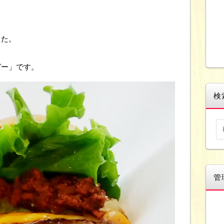
した。
ガー」です。
検
管