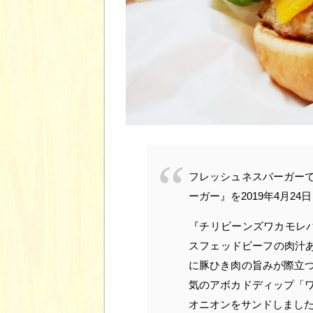
フレッシュネスバーガー
ーガー』を2019年4月2
『チリビーンズワカモレバ
スフェッドビーフの肉汁あ
に豚ひき肉の旨みが際立
気のアボカドディップ「
オニオンをサンドしまし