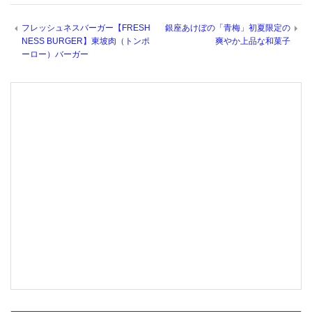
フレッシュネスバーガー【FRESH
銀座あけぼの「青梅」初夏限定の
NESS BURGER】東坡肉（トンポ
爽やか上品な和菓子
ーロー）バーガー