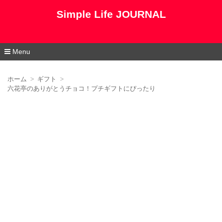
Simple Life JOURNAL
Menu
コ
ン
ホーム
ギフト
テ
六花亭のありがとうチョコ！プチギフトにぴったり
ン
ツ
へ
移
動