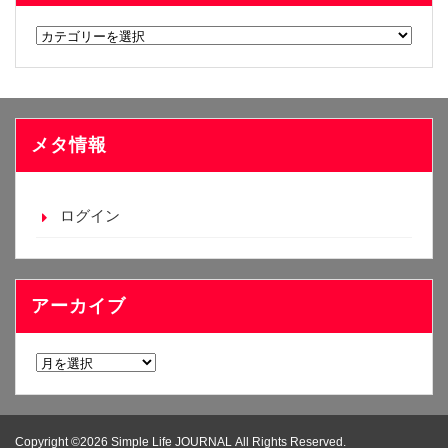
カ
テ
ゴ
リ
ー
メタ情報
ログイン
アーカイブ
ア
ー
カ
イ
Copyright ©2026 Simple Life JOURNAL All Rights Reserved.
ブ