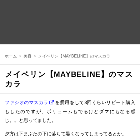
コ
ン
ホーム
美容
メイベリン【MAYBELINE】のマスカラ
テ
ン
ツ
メイベリン【MAYBELINE】のマス
へ
移
カラ
動
ファシオのマスカラ
を愛用をして3回くらいリピート購入
もしたのですが、ボリュームもでるけどダマにもなる感
じ。。と思ってました。
夕方は下まぶたの下に落ちて黒くなってしまってるとか。