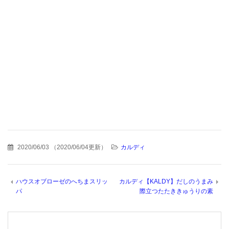
2020/06/03
（
2020/06/04更新
）
カルディ
ハウスオブローゼのへちまスリッ
カルディ【KALDY】だしのうまみ
パ
際立つたたききゅうりの素