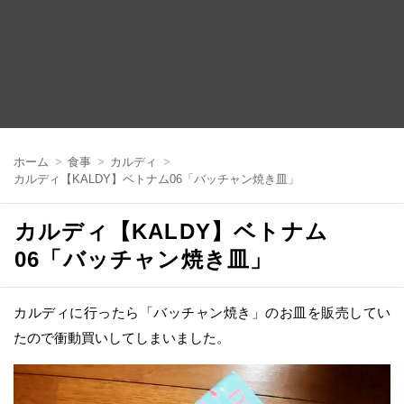
コ
ン
ホーム
食事
カルディ
テ
カルディ【KALDY】ベトナム06「バッチャン焼き皿」
ン
ツ
へ
カルディ【KALDY】ベトナム
移
動
06「バッチャン焼き皿」
カルディに行ったら「バッチャン焼き」のお皿を販売してい
たので衝動買いしてしまいました。