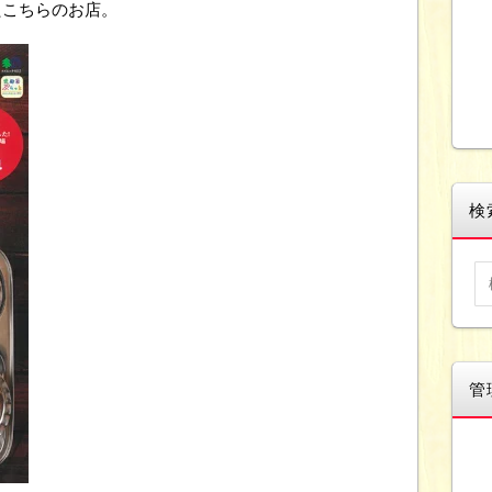
たこちらのお店。
検
管