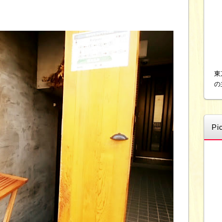
東
の
Pi