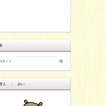
索
理人 ： みい