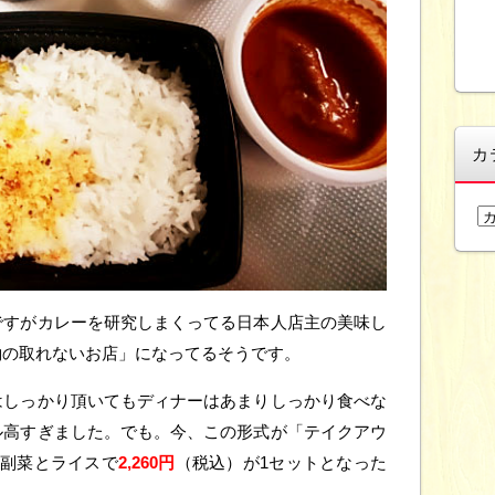
カ
カ
テ
ゴ
リ
ー
ですがカレーを研究しまくってる日本人店主の美味し
約の取れないお店」になってるそうです。
はしっかり頂いてもディナーはあまりしっかり食べな
ル高すぎました。でも。今、この形式が「テイクアウ
と副菜とライスで
2,260円
（税込）が1セットとなった