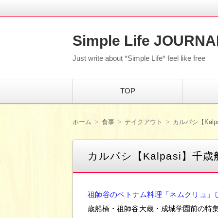
Simple Life JOURNA
Just write about *Simple Life* feel like free
コ
TOP
ン
テ
ン
ツ
ホーム
食事
テイクアウト
カルパシ【Kal
へ
移
動
カルパシ【Kalpasi】
祖師谷のベトナム料理「ネムクリュ」
歳船橋・祖師谷大蔵・成城学園前の特