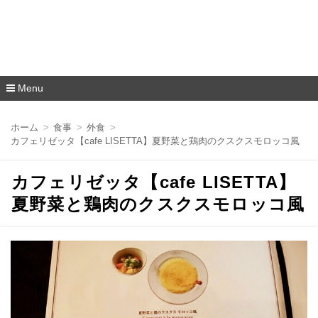
Menu
コ
ン
ホーム
食事
外食
テ
カフェリゼッタ【cafe LISETTA】夏野菜と鶏肉のクスクスモロッコ風
ン
ツ
へ
カフェリゼッタ【cafe LISETTA】
移
動
夏野菜と鶏肉のクスクスモロッコ風